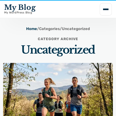
My Blog
i
p
My WordPress Blog
t
o
Home
/
Categories
/
Uncategorized
c
CATEGORY ARCHIVE
o
Uncategorized
n
t
e
n
t